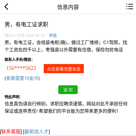
信息内容
男，有电工证求职
儋州人才网 2026.08.06
举报
男，有电工证，会组装电柜(箱)，做过工厂维修；C1驾照，找
个工资在四千以上，枣强县以外需要有住宿，保险勿扰电话
联系人手机/微信：
156****5622
点击查看完整信息
(
查看需要10金币
)
特此声明：
信息真伪请自行辨别，求职应聘须谨慎，网站对此不承担任何
保证或连带责任! 希望我们的平台能为您带来更多的便利！
[
联系客服
]
[
最新找人才
]